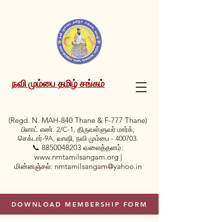
நவி மும்பை தமிழ் சங்கம்
(Regd. N. MAH-840 Thane & F-777 Thane)
பிளாட் எண். 2/C-1, திருவள்ளுவர் மார்க்,
செக்டார்-9A, வாஷி, நவி மும்பை - 400703.
📞
8850048203
வலைத்தளம்:
www.nmtamilsangam.org
|
மின்னஞ்சல்:
nmtamilsangam@yahoo.in
DOWNLOAD MEMBERSHIP FORM