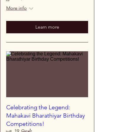
More info
Learn more
Celebrating the Legend:
Mahakavi Bharathiyar Birthday
Competitions!
டிச. 19, வெள்.