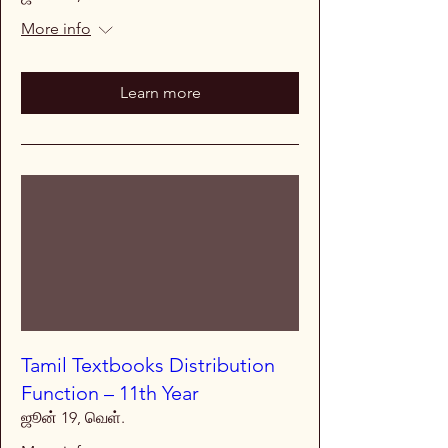
More info
Learn more
Tamil Textbooks Distribution
Function – 11th Year
ஜூன் 19, வெள்.