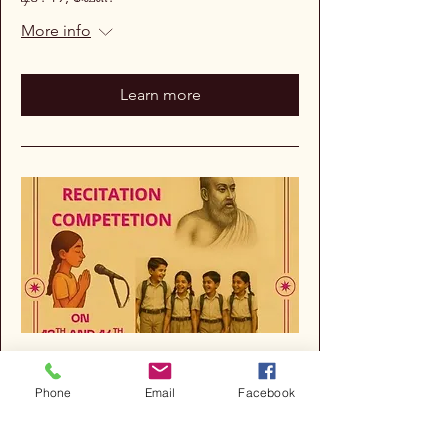
More info
Learn more
Multiple Dates
Phone
Email
Facebook
Thirukkural recitation
competition