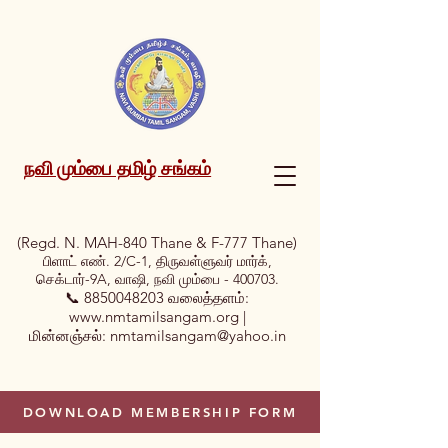
நவி மும்பை தமிழ் சங்கம்
(Regd. N. MAH-840 Thane & F-777 Thane)
பிளாட் எண். 2/C-1, திருவள்ளுவர் மார்க்,
செக்டார்-9A, வாஷி, நவி மும்பை - 400703.
📞
8850048203
வலைத்தளம்:
www.nmtamilsangam.org
|
மின்னஞ்சல்:
nmtamilsangam@yahoo.in
DOWNLOAD MEMBERSHIP FORM