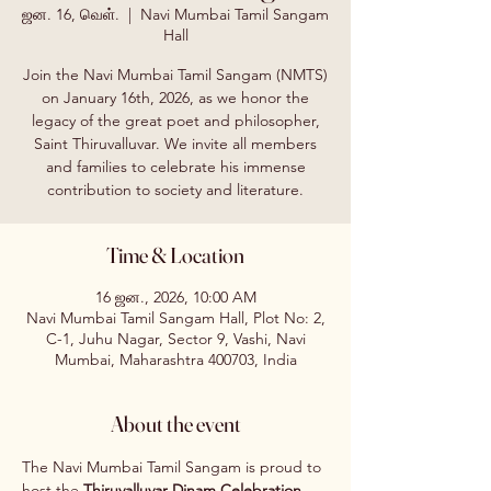
ஜன. 16, வெள்.
  |  
Navi Mumbai Tamil Sangam
Hall
Join the Navi Mumbai Tamil Sangam (NMTS)
on January 16th, 2026, as we honor the
legacy of the great poet and philosopher,
Saint Thiruvalluvar. We invite all members
and families to celebrate his immense
contribution to society and literature.
Time & Location
16 ஜன., 2026, 10:00 AM
Navi Mumbai Tamil Sangam Hall, Plot No: 2,
C-1, Juhu Nagar, Sector 9, Vashi, Navi
Mumbai, Maharashtra 400703, India
About the event
The Navi Mumbai Tamil Sangam is proud to 
host the 
Thiruvalluvar Dinam Celebration
. 