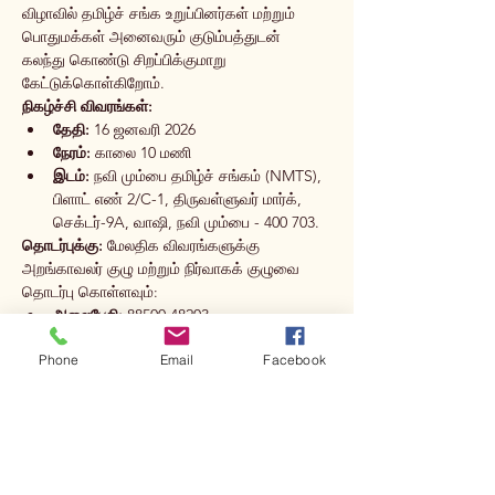
விழாவில் தமிழ்ச் சங்க உறுப்பினர்கள் மற்றும் 
பொதுமக்கள் அனைவரும் குடும்பத்துடன் 
கலந்து கொண்டு சிறப்பிக்குமாறு 
கேட்டுக்கொள்கிறோம்.
நிகழ்ச்சி விவரங்கள்:
தேதி:
 16 ஜனவரி 2026
நேரம்:
 காலை 10 மணி
இடம்:
 நவி மும்பை தமிழ்ச் சங்கம் (NMTS), 
பிளாட் எண் 2/C-1, திருவள்ளுவர் மார்க், 
செக்டர்-9A, வாஷி, நவி மும்பை - 400 703.
தொடர்புக்கு:
 மேலதிக விவரங்களுக்கு 
அறங்காவலர் குழு மற்றும் நிர்வாகக் குழுவை 
தொடர்பு கொள்ளவும்:
அலைபேசி:
 88500 48203
மின்னஞ்சல்:
info@nmtamilsangam.org
Phone
Email
Facebook
இணையதளம்:
www.nmtamilsangam.org
Share this event