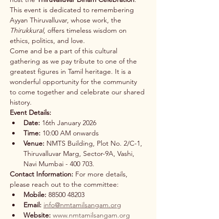
This event is dedicated to remembering 
Ayyan Thiruvalluvar, whose work, the 
Thirukkural
, offers timeless wisdom on 
ethics, politics, and love.
Come and be a part of this cultural 
gathering as we pay tribute to one of the 
greatest figures in Tamil heritage. It is a 
wonderful opportunity for the community 
to come together and celebrate our shared 
history.
Event Details:
Date:
 16th January 2026
Time:
 10:00 AM onwards
Venue:
 NMTS Building, Plot No. 2/C-1, 
Thiruvalluvar Marg, Sector-9A, Vashi, 
Navi Mumbai - 400 703.
Contact Information:
 For more details, 
please reach out to the committee:
Mobile:
 88500 48203
Email:
info@nmtamilsangam.org
Website:
www.nmtamilsangam.org