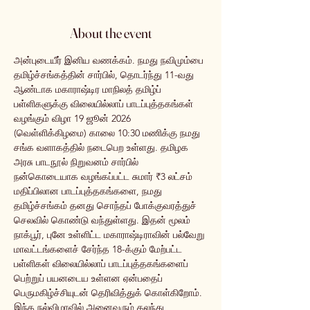
About the event
அன்புடையீர் இனிய வணக்கம். நமது நவிமும்பை 
தமிழ்ச்சங்கத்தின் சார்பில், தொடர்ந்து 11-வது 
ஆண்டாக மகாராஷ்டிர மாநிலத் தமிழ்ப் 
பள்ளிகளுக்கு விலையில்லாப் பாடப்புத்தகங்கள் 
வழங்கும் விழா 19 ஜூன் 2026 
(வெள்ளிக்கிழமை) காலை 10:30 மணிக்கு நமது 
சங்க வளாகத்தில் நடைபெற உள்ளது. தமிழக 
அரசு பாடநூல் நிறுவனம் சார்பில் 
நன்கொடையாக வழங்கப்பட்ட சுமார் ₹3 லட்சம் 
மதிப்பிலான பாடப்புத்தகங்களை, நமது 
தமிழ்ச்சங்கம் தனது சொந்தப் போக்குவரத்துச் 
செலவில் கொண்டு வந்துள்ளது. இதன் மூலம் 
நாக்பூர், புனே உள்ளிட்ட மகாராஷ்டிராவின் பல்வேறு 
மாவட்டங்களைச் சேர்ந்த 18-க்கும் மேற்பட்ட 
பள்ளிகள் விலையில்லாப் பாடப்புத்தகங்களைப் 
பெற்றுப் பயனடைய உள்ளன ஏன்பதைப் 
பெருமகிழ்ச்சியுடன் தெரிவித்துக் கொள்கிறோம். 
இந்த நல்விழாவில் அனைவரும் கலந்து 