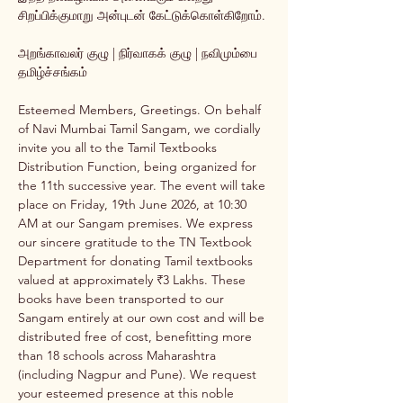
சிறப்பிக்குமாறு அன்புடன் கேட்டுக்கொள்கிறோம்.
அறங்காவலர் குழு | நிர்வாகக் குழு | நவிமும்பை 
தமிழ்ச்சங்கம்
Esteemed Members, Greetings. On behalf 
of Navi Mumbai Tamil Sangam, we cordially 
invite you all to the Tamil Textbooks 
Distribution Function, being organized for 
the 11th successive year. The event will take 
place on Friday, 19th June 2026, at 10:30 
AM at our Sangam premises. We express 
our sincere gratitude to the TN Textbook 
Department for donating Tamil textbooks 
valued at approximately ₹3 Lakhs. These 
books have been transported to our 
Sangam entirely at our own cost and will be 
distributed free of cost, benefitting more 
than 18 schools across Maharashtra 
(including Nagpur and Pune). We request 
your esteemed presence at this noble 