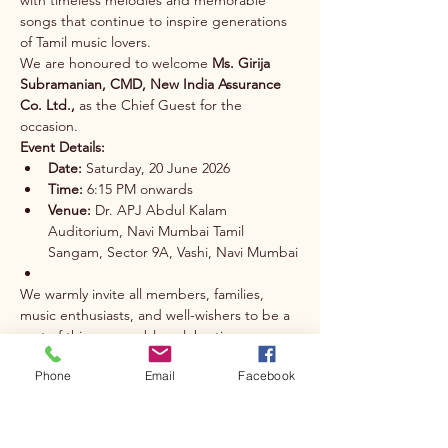
with timeless melodies and memorable 
songs that continue to inspire generations 
of Tamil music lovers.
We are honoured to welcome 
Ms. Girija 
Subramanian, CMD, New India Assurance 
Co. Ltd.,
 as the Chief Guest for the 
occasion.
Event Details:
Date:
 Saturday, 20 June 2026
Time:
 6:15 PM onwards
Venue:
 Dr. APJ Abdul Kalam 
Auditorium, Navi Mumbai Tamil 
Sangam, Sector 9A, Vashi, Navi Mumbai
We warmly invite all members, families, 
music enthusiasts, and well-wishers to be a 
part of this memorable celebration.
Phone
Email
Facebook