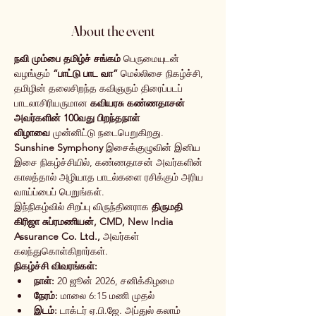
About the event
நவி மும்பை தமிழ்ச் சங்கம்
 பெருமையுடன் 
வழங்கும் 
“பாட்டு பாட வா”
 மெல்லிசை நிகழ்ச்சி, 
தமிழின் தலைசிறந்த கவிஞரும் திரைப்படப் 
பாடலாசிரியருமான 
கவியரசு கண்ணதாசன் 
அவர்களின் 100வது பிறந்தநாள் 
விழாவை
 முன்னிட்டு நடைபெறுகிறது.
Sunshine Symphony
 இசைக்குழுவின் இனிய 
இசை நிகழ்ச்சியில், கண்ணதாசன் அவர்களின் 
காலத்தால் அழியாத பாடல்களை ரசிக்கும் அரிய 
வாய்ப்பைப் பெறுங்கள்.
இந்நிகழ்வில் சிறப்பு விருந்தினராக 
திருமதி 
கிரிஜா சுப்ரமணியன், CMD, New India 
Assurance Co. Ltd.,
 அவர்கள் 
கலந்துகொள்கிறார்கள்.
நிகழ்ச்சி விவரங்கள்:
நாள்:
 20 ஜூன் 2026, சனிக்கிழமை
நேரம்:
 மாலை 6:15 மணி முதல்
இடம்:
 டாக்டர் ஏ.பி.ஜே. அப்துல் கலாம் 